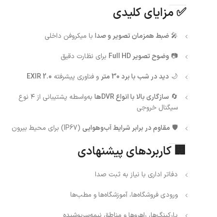
✅ مزایای کلیدی
🎤
ضبط همزمان تصویر و صدا
با میکروفن داخلی
📷
وضوح تصویر Full HD
برای نظارت دقیق
🌙
دید در شب با برد 30 متر
و فناوری پیشرفته
EXIR 2.0
🔄
سازگاری بالا با انواع DVRها
به‌واسطه پشتیبانی از ۴ نوع
سیگنال خروجی
🛡️
مقاوم در برابر شرایط آب‌وهوایی
(IP67) برای محیط بیرون
🏢 کاربردهای پیشنهادی
دفاتر اداری با نیاز به ثبت صدا
ورودی فروشگاه‌ها، آموزشگاه‌ها و مطب‌ها
پارکینگ‌ها، راهروها و مناطق نیمه‌سرپوشیده