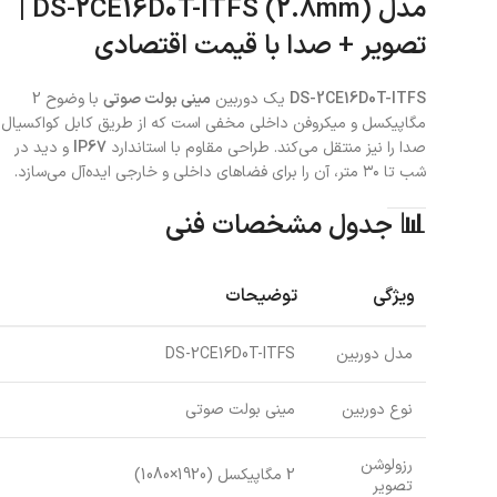
مدل DS-2CE16D0T-ITFS (2.8mm) |
تصویر + صدا با قیمت اقتصادی
DS-2CE16D0T-ITFS
یک دوربین
مینی بولت صوتی
با وضوح 2
مگاپیکسل و میکروفن داخلی مخفی است که از طریق کابل کواکسیال
صدا را نیز منتقل می‌کند. طراحی مقاوم با استاندارد
IP67
و دید در
شب تا ۳۰ متر، آن را برای فضاهای داخلی و خارجی ایده‌آل می‌سازد.
📊 جدول مشخصات فنی
ویژگی
توضیحات
مدل دوربین
DS-2CE16D0T-ITFS
نوع دوربین
مینی بولت صوتی
رزولوشن
2 مگاپیکسل (1920×1080)
تصویر