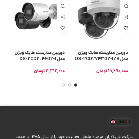
دوربین مداربسته هایک ویژن
دوربین مداربسته هایک ویژن
د
مدل DS-2CD2743G2-IZS
مدل DS-2CD2046G2-I
F
(2.8 mm)
19,690,000
تومان
11,312,000
تومان
0
شرکت فن آوران مرصاد ماهان فعالیت خود را از سال 1385 با هدف