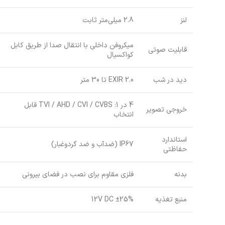
لنز
2.8 میلی‌متر ثابت
میکروفن داخلی با انتقال صدا از طریق کابل
قابلیت صوتی
کواکسیال
دید در شب
EXIR 2.0 تا 30 متر
4 در 1: TVI / AHD / CVI / CVBS قابل
خروجی تصویر
انتخاب
استاندارد
IP67 (ضدآب و ضد گردوغبار)
حفاظتی
بدنه
فلزی مقاوم برای نصب در فضای بیرونی
منبع تغذیه
12V DC ±25%