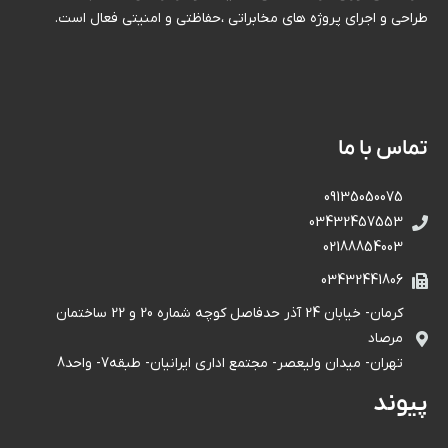
طراحی و اجرای پروژه های مخابراتی ،حفاظتی و امنیتی فعال است.
تماس با ما
09135050075
03432457553
02188854003
03432441806
کرمان- خیابان 24 آذر حدفاصل کوچه شماره 20 و 22 ساختمان
مرصاد
تهران- میدان ولیعصر- مجتمع اداری ایرانیان- طبقه7- واحد8
پیوند