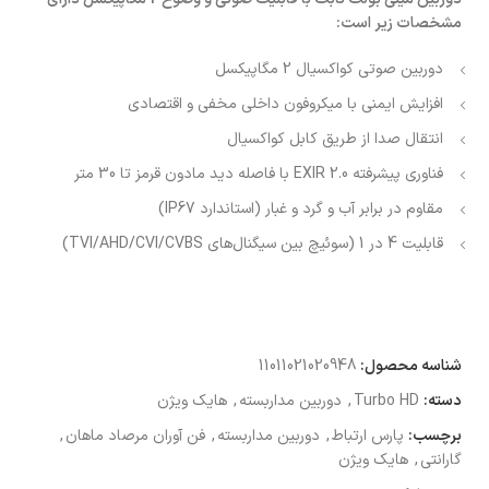
مشخصات زیر است:
دوربین صوتی کواکسیال 2 مگاپیکسل
افزایش ایمنی با میکروفون داخلی مخفی و اقتصادی
انتقال صدا از طریق کابل کواکسیال
فناوری پیشرفته EXIR 2.0 با فاصله دید مادون قرمز تا 30 متر
مقاوم در برابر آب و گرد و غبار (استاندارد IP67)
قابلیت 4 در 1 (سوئیچ بین سیگنال‌های TVI/AHD/CVI/CVBS)
شناسه محصول:
11011021020948
دسته:
Turbo HD
,
دوربین مداربسته
,
هایک ویژن
برچسب:
پارس ارتباط
,
دوربین مداربسته
,
فن آوران مرصاد ماهان
,
گارانتی
,
هایک ویژن